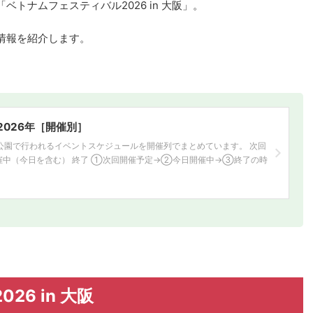
トナムフェスティバル2026 in 大阪」。
情報を紹介します。
026年［開催別］
城公園で行われるイベントスケジュールを開催列でまとめています。 次回
催中（今日を含む） 終了 ①次回開催予定→②今日開催中→③終了の時
6 in 大阪