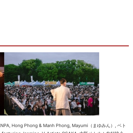
。
MANPA, Hong Phong & Manh Phong, Mayumi（まゆみん）, ベト