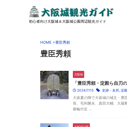
初心者向け大阪城＆大阪城公園周辺観光ガイド
HOME
>
豊臣秀頼
豊臣秀頼
大阪城
「豊臣秀頼・淀殿ら自刃
2024/7/15
史跡・名所
,
淀
大坂夏の陣で大坂城の城主・豊
長、毛利勝永、真田大輔、大蔵
曲輪付近 ...
大阪城公園