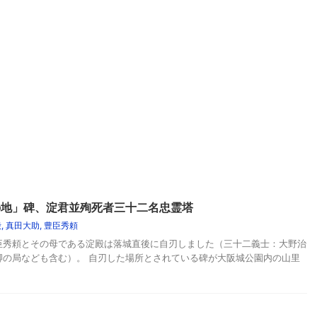
の地」碑、淀君並殉死者三十二名忠霊塔
殿
,
真田大助
,
豊臣秀頼
臣秀頼とその母である淀殿は落城直後に自刃しました（三十二義士：大野治
卿の局なども含む）。 自刃した場所とされている碑が大阪城公園内の山里