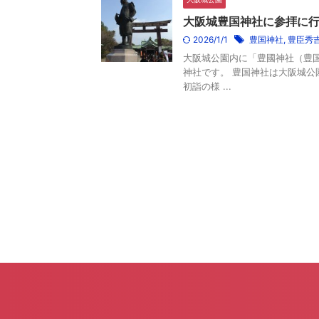
大阪城豊国神社に参拝に
2026/1/1
豊国神社
,
豊臣秀
大阪城公園内に「豊國神社（豊
神社です。 豊国神社は大阪城
初詣の様 ...