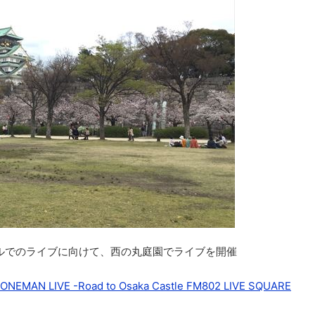
ールでのライブに向けて、西の丸庭園でライブを開催
 ONEMAN LIVE -Road to Osaka Castle FM802 LIVE SQUARE