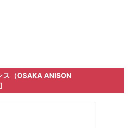
（OSAKA ANISON
了］