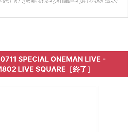
日を含む） 終了 ①次回開催予定→②今日開催中→③終了の時系列に並んで
10711 SPECIAL ONEMAN LIVE -
e FM802 LIVE SQUARE［終了］