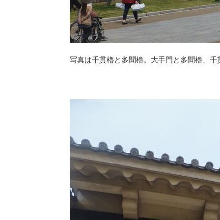
写真は千貫櫓と多聞櫓。大手門と多聞櫓、千