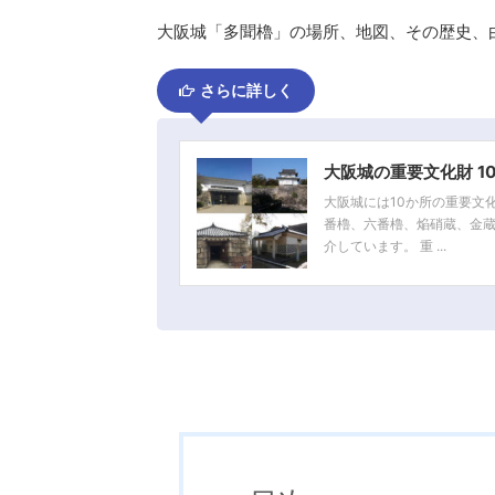
大阪城「多聞櫓」の場所、地図、その歴史、
さらに詳しく
大阪城の重要文化財 1
大阪城には10か所の重要文
番櫓、六番櫓、焔硝蔵、金蔵
介しています。 重 ...