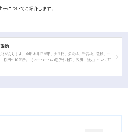
由来についてご紹介します。
0箇所
化財があります。金明水井戸屋形、大手門、多聞櫓、千貫櫓、乾櫓、一
、桜門の10箇所。 その一つ一つの場所や地図、説明、歴史について紹