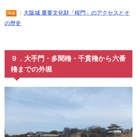
：
大阪城 重要文化財「桜門」のアクセスとそ
関連
の歴史
９．大手門・多聞櫓・千貫櫓から六番
櫓までの外堀