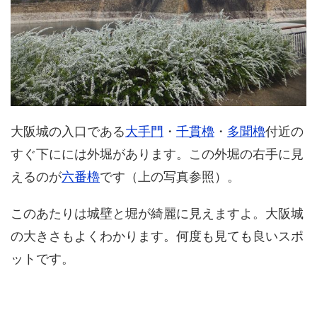
大阪城の入口である
大手門
・
千貫櫓
・
多聞櫓
付近の
すぐ下にには外堀があります。この外堀の右手に見
えるのが
六番櫓
です（上の写真参照）。
このあたりは城壁と堀が綺麗に見えますよ。大阪城
の大きさもよくわかります。何度も見ても良いスポ
ットです。