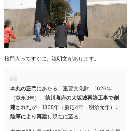
桜門入ってすぐに、説明文があります。
本丸の正門
にあたる。重要文化財。1626年
（寛永3年）、
徳川幕府の大坂城再築工事で創
建
されたが、1868年（慶応4年＝明治元年）に
陸軍により再建
し現在に至る。