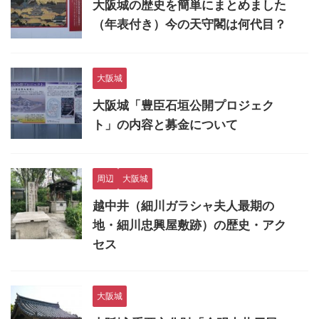
大阪城の歴史を簡単にまとめました
（年表付き）今の天守閣は何代目？
大阪城
大阪城「豊臣石垣公開プロジェク
ト」の内容と募金について
周辺
大阪城
越中井（細川ガラシャ夫人最期の
地・細川忠興屋敷跡）の歴史・アク
セス
大阪城