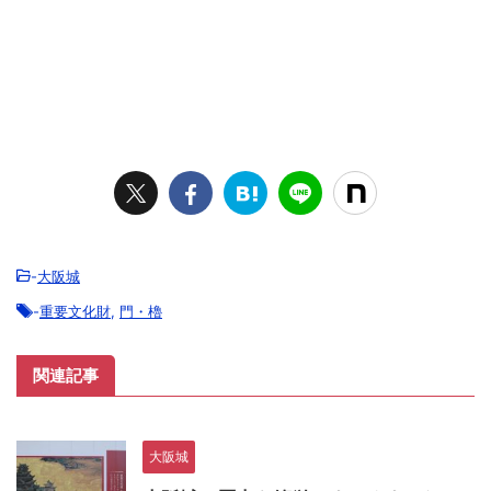
-
大阪城
-
重要文化財
,
門・櫓
関連記事
大阪城