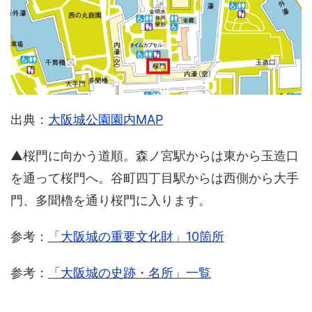
出典：
大阪城公園園内MAP
▲桜門に向かう道順。森ノ宮駅からは東から玉造口
を通って桜門へ。谷町四丁目駅からは西側から大手
門、多聞櫓を通り桜門に入ります。
参考：
「大阪城の重要文化財」10箇所
参考：
「大阪城の史跡・名所」一覧