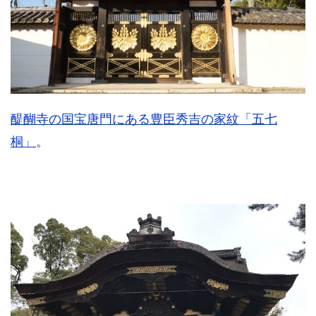
醍醐寺の国宝唐門にある豊臣秀吉の家紋「五七
桐」
。