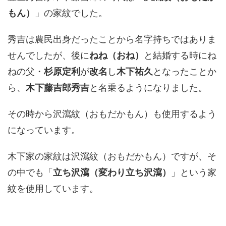
もん）
」の家紋でした。
秀吉は農民出身だったことから名字持ちではありま
せんでしたが、後に
ねね（おね）
と結婚する時にね
ねの父・
杉原定利
が
改名
し
木下祐久
となったことか
ら、
木下藤吉郎秀吉
と名乗るようになりました。
その時から沢瀉紋（おもだかもん）も使用するよう
になっています。
木下家の家紋は沢瀉紋（おもだかもん）ですが、そ
の中でも「
立ち沢瀉（変わり立ち沢瀉）
」という家
紋を使用しています。