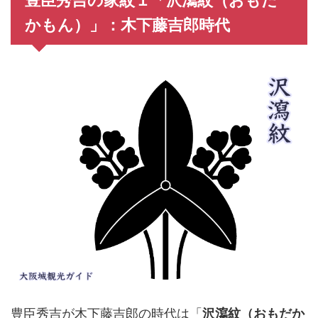
かもん）」：木下藤吉郎時代
豊臣秀吉が木下藤吉郎の時代は「
沢瀉紋（おもだか