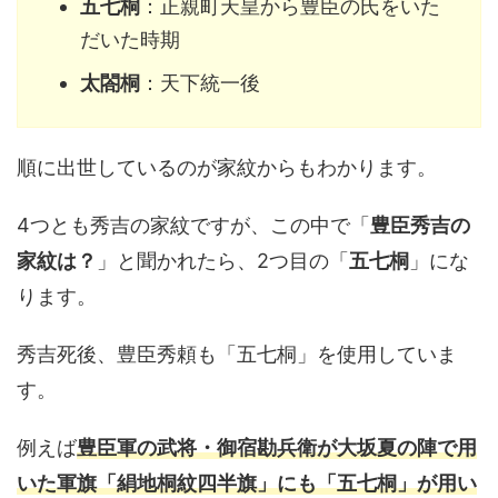
五七桐
：正親町天皇から豊臣の氏をいた
だいた時期
太閤桐
：天下統一後
順に出世しているのが家紋からもわかります。
4つとも秀吉の家紋ですが、この中で「
豊臣秀吉の
家紋は？
」と聞かれたら、2つ目の「
五七桐
」にな
ります。
秀吉死後、豊臣秀頼も「五七桐」を使用していま
す。
例えば
豊臣軍の武将・御宿勘兵衛が大坂夏の陣で用
いた軍旗「絹地桐紋四半旗」にも「五七桐」が用い