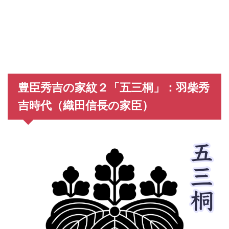
豊臣秀吉の家紋２「五三桐」：羽柴秀
吉時代（織田信長の家臣）